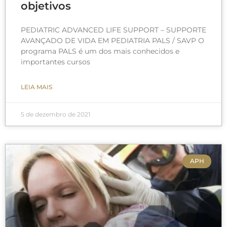
objetivos
PEDIATRIC ADVANCED LIFE SUPPORT – SUPPORTE
AVANÇADO DE VIDA EM PEDIATRIA PALS / SAVP O
programa PALS é um dos mais conhecidos e
importantes cursos
LEIA MAIS
5 de dezembro de 2021
APH