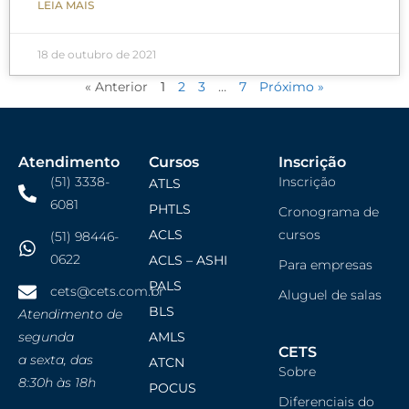
LEIA MAIS
18 de outubro de 2021
« Anterior
1
2
3
…
7
Próximo »
Atendimento
Cursos
Inscrição
(51) 3338-
Inscrição
ATLS
6081
PHTLS
Cronograma de
ACLS
cursos
(51) 98446-
0622
ACLS – ASHI
Para empresas
PALS
cets@cets.com.br
Aluguel de salas
BLS
Atendimento de
segunda
AMLS
CETS
a sexta, das
ATCN
Sobre
8:30h às 18h
POCUS
Diferenciais do