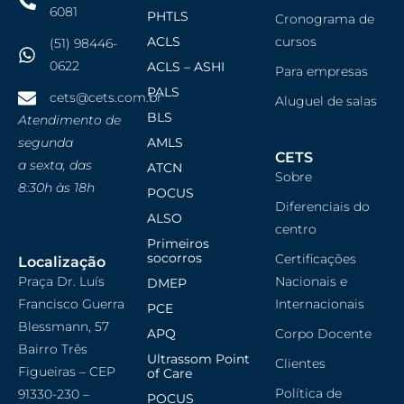
6081
PHTLS
Cronograma de
ACLS
cursos
(51) 98446-
0622
ACLS – ASHI
Para empresas
PALS
cets@cets.com.br
Aluguel de salas
BLS
Atendimento de
segunda
AMLS
CETS
a sexta, das
ATCN
Sobre
8:30h às 18h
POCUS
Diferenciais do
ALSO
centro
Primeiros
socorros
Certificações
Localização
Praça Dr. Luís
Nacionais e
DMEP
Francisco Guerra
Internacionais
PCE
Blessmann, 57
APQ
Corpo Docente
Bairro Três
Ultrassom Point
Clientes
Figueiras – CEP
of Care
Política de
91330-230 –
POCUS