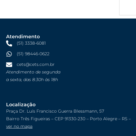
Atendimento
(51) 3338-6081
(51) 98446-0622
cets@cets.com.br
Atendimento de segunda
a sexta, das 8:30h às 18h
Localização
Praça Dr. Luís Francisco Guerra Blessmann, 57
Bairro Três Figueiras – CEP 91330-230 – Porto Alegre – RS –
ver no mapa