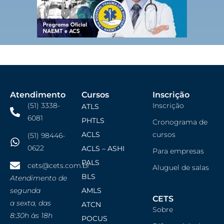
Atendimento
Cursos
Inscrição
(51) 3338-
Inscrição
ATLS
6081
PHTLS
Cronograma de
ACLS
cursos
(51) 98446-
0622
ACLS – ASHI
Para empresas
PALS
cets@cets.com.br
Aluguel de salas
BLS
Atendimento de
segunda
AMLS
CETS
a sexta, das
ATCN
Sobre
8:30h às 18h
POCUS