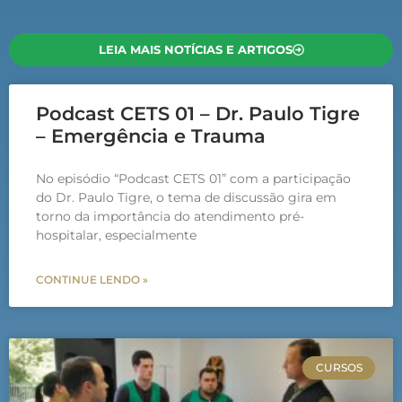
LEIA MAIS NOTÍCIAS E ARTIGOS
Podcast CETS 01 – Dr. Paulo Tigre
– Emergência e Trauma
No episódio “Podcast CETS 01” com a participação
do Dr. Paulo Tigre, o tema de discussão gira em
torno da importância do atendimento pré-
hospitalar, especialmente
CONTINUE LENDO »
CURSOS