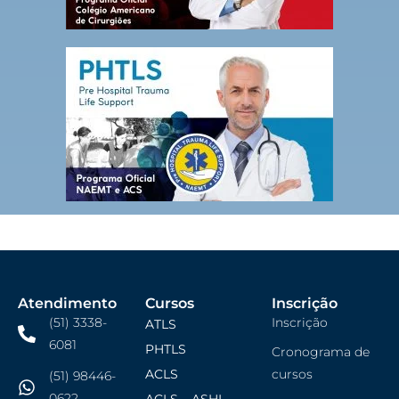
Atendimento
Cursos
Inscrição
(51) 3338-
Inscrição
ATLS
6081
PHTLS
Cronograma de
ACLS
cursos
(51) 98446-
0622