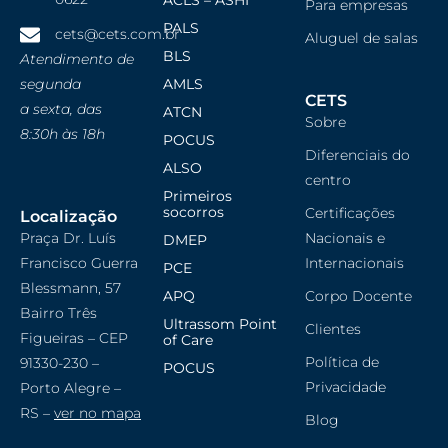
ACLS – ASHI
Para empresas
PALS
cets@cets.com.br
Aluguel de salas
BLS
Atendimento de
segunda
AMLS
CETS
a sexta, das
ATCN
Sobre
8:30h às 18h
POCUS
Diferenciais do
ALSO
centro
Primeiros
socorros
Certificações
Localização
Praça Dr. Luís
Nacionais e
DMEP
Francisco Guerra
Internacionais
PCE
Blessmann, 57
APQ
Corpo Docente
Bairro Três
Ultrassom Point
Clientes
Figueiras – CEP
of Care
Política de
91330-230 –
POCUS
Privacidade
Porto Alegre –
RS –
ver no mapa
Blog