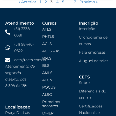
« Anterior
1
2
3
4
5
…
7
Próximo »
Atendimento
Cursos
Inscrição
(51) 3338-
Inscrição
ATLS
6081
PHTLS
Cronograma de
ACLS
cursos
(51) 98446-
0622
ACLS – ASHI
Para empresas
PALS
cets@cets.com.br
Aluguel de salas
BLS
Atendimento de
segunda
AMLS
CETS
a sexta, das
ATCN
Sobre
8:30h às 18h
POCUS
Diferenciais do
ALSO
centro
Primeiros
socorros
Certificações
Localização
Praça Dr. Luís
Nacionais e
DMEP