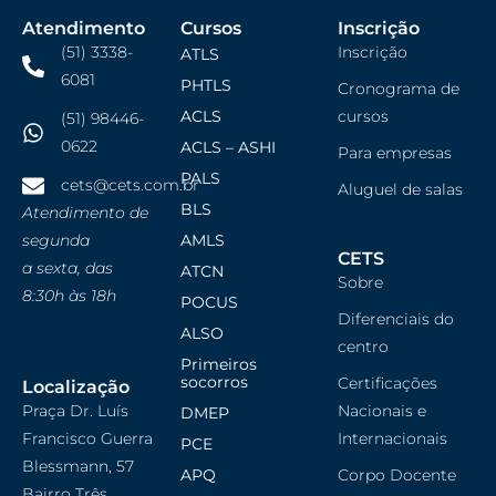
Atendimento
Cursos
Inscrição
(51) 3338-
Inscrição
ATLS
6081
PHTLS
Cronograma de
ACLS
cursos
(51) 98446-
0622
ACLS – ASHI
Para empresas
PALS
cets@cets.com.br
Aluguel de salas
BLS
Atendimento de
segunda
AMLS
CETS
a sexta, das
ATCN
Sobre
8:30h às 18h
POCUS
Diferenciais do
ALSO
centro
Primeiros
socorros
Certificações
Localização
Praça Dr. Luís
Nacionais e
DMEP
Francisco Guerra
Internacionais
PCE
Blessmann, 57
APQ
Corpo Docente
Bairro Três